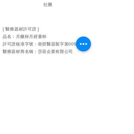
社團
[ 醫療器材許可證 ]
品名：月釀杯月經量杯
許可證核准字號：衛部醫器製字第005657號
醫療器材商名稱：莎容企業有限公司
製造業者名稱：莎容企業有限公司委託貝斯美
德股份有限公司製造
製造業者地址：新北市五股區五工二路116巷5
號
聯絡我們：
formoonsacup@gmail.com
[ 藥商許可執照 ]
許可執照字號：北市衛藥販（中）字第
620110S818號
藥商名稱：莎容企業有限公司
藥商地址：台北市復興北路156號4樓