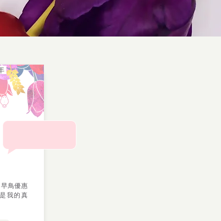
兩年
了早鳥優惠
是我的真