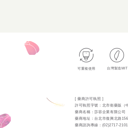
台灣製造MIT
可重複使用
[ 藥商許可執照 ]
許可執照字號：北市衛藥販（中）字
藥商名稱：莎容企業有限公司
藥商地址：台北市復興北路156
藥商諮詢專線：(02)2717-2101