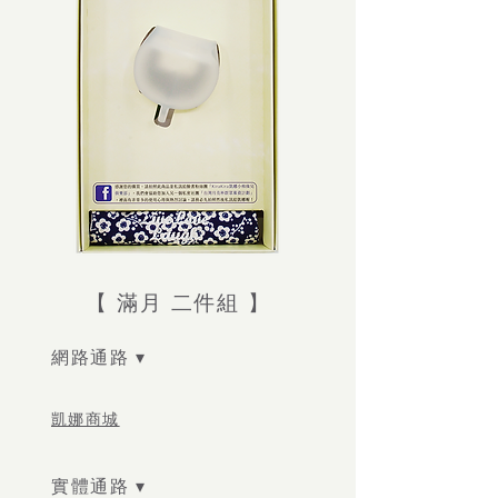
【 滿月 二件組 】
網路通路 ▾
凱娜商城
實體通路 ▾